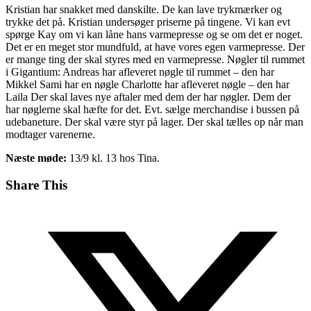
Kristian har snakket med danskilte. De kan lave trykmærker og
trykke det på. Kristian undersøger priserne på tingene. Vi kan evt
spørge Kay om vi kan låne hans varmepresse og se om det er noget.
Det er en meget stor mundfuld, at have vores egen varmepresse. Der
er mange ting der skal styres med en varmepresse. Nøgler til rummet
i Gigantium: Andreas har afleveret nøgle til rummet – den har
Mikkel Sami har en nøgle Charlotte har afleveret nøgle – den har
Laila Der skal laves nye aftaler med dem der har nøgler. Dem der
har nøglerne skal hæfte for det. Evt. sælge merchandise i bussen på
udebaneture. Der skal være styr på lager. Der skal tælles op når man
modtager varenerne.
Næste møde:
13/9 kl. 13 hos Tina.
Share This