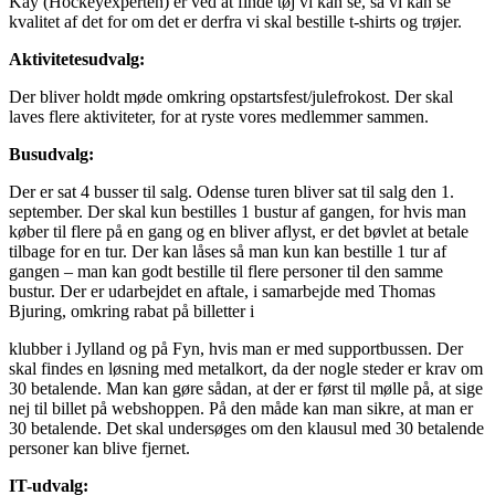
Kay (Hockeyexperten) er ved at finde tøj vi kan se, så vi kan se
kvalitet af det for om det er derfra vi skal bestille t-shirts og trøjer.
Aktivitetesudvalg:
Der bliver holdt møde omkring opstartsfest/julefrokost. Der skal
laves flere aktiviteter, for at ryste vores medlemmer sammen.
Busudvalg:
Der er sat 4 busser til salg. Odense turen bliver sat til salg den 1.
september. Der skal kun bestilles 1 bustur af gangen, for hvis man
køber til flere på en gang og en bliver aflyst, er det bøvlet at betale
tilbage for en tur. Der kan låses så man kun kan bestille 1 tur af
gangen – man kan godt bestille til flere personer til den samme
bustur. Der er udarbejdet en aftale, i samarbejde med Thomas
Bjuring, omkring rabat på billetter i
klubber i Jylland og på Fyn, hvis man er med supportbussen. Der
skal findes en løsning med metalkort, da der nogle steder er krav om
30 betalende. Man kan gøre sådan, at der er først til mølle på, at sige
nej til billet på webshoppen. På den måde kan man sikre, at man er
30 betalende. Det skal undersøges om den klausul med 30 betalende
personer kan blive fjernet.
IT-udvalg: