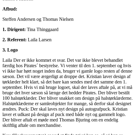
Afbud:
Steffen Andersen og Thomas Nielsen
1. Dirigent:
Tina Thinggaard
2. Referent:
Laila Larsen
3. Logo
Laila Der er ikke kommet et svar. Det var ikke blevet behandlet
færdig hos Pirates´ bestyrelse. Vi venter til den 1. september og hvis
vi ikke har hørt noget inden da, bruger vi gamle logo resten af denne
sæson. Det vil være ærgerligt at droppe det. Kristian laver design af
tørklæder helt klart, så det bare kan sendes med det samme den 1.
september. Hvis vi må bruge logoet, skal der laves aftale på, at vi må
bruge det hver sæson så længe det hedder Pirates. Der bliver bestilt
100 halstørklæder. Der bliver snakket om design på halstørklæderne.
Halstørklæderne er samleobjekter for mange, så derfor skal designet
ændres. Puck: Der skal laves nyt design på autografpuck. Kristian
laver et udkast på design af puck med både nyt og gammelt logo.
Der bliver aftalt et møde med Thomas Bjuring om en endelig
skriftlig aftale om merchandise.