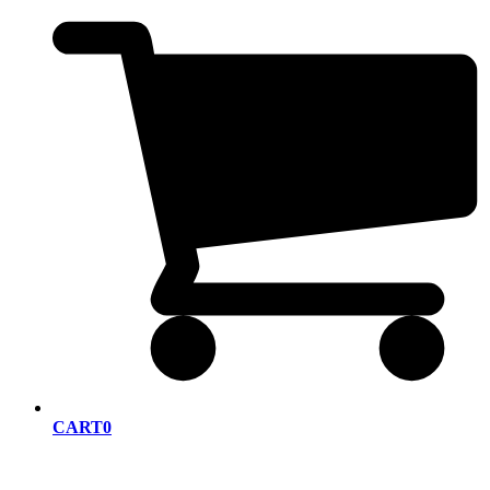
CART
0