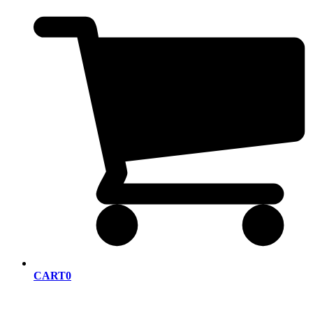
CART
0