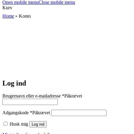
Open mobile menu
Close mobile menu
Kurv
Home
»
Konto
Log ind
Brugernavn eller e-mailadresse
*
Påkrævet
Adgangskode
*
Påkrævet
Husk mig
Log ind