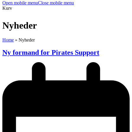
Open mobile menu
Close mobile menu
Kurv
Nyheder
Home
»
Nyheder
Ny formand for Pirates Support