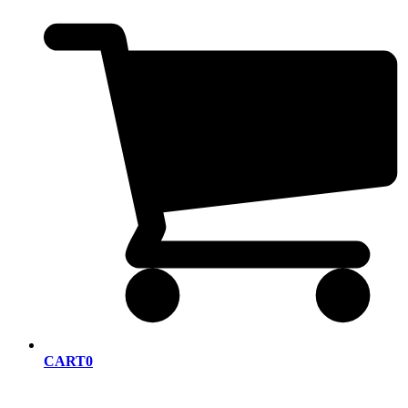
CART
0