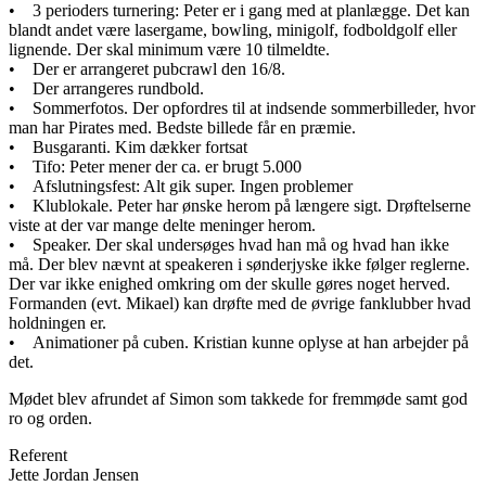
• 3 perioders turnering: Peter er i gang med at planlægge. Det kan
blandt andet være lasergame, bowling, minigolf, fodboldgolf eller
lignende. Der skal minimum være 10 tilmeldte.
• Der er arrangeret pubcrawl den 16/8.
• Der arrangeres rundbold.
• Sommerfotos. Der opfordres til at indsende sommerbilleder, hvor
man har Pirates med. Bedste billede får en præmie.
• Busgaranti. Kim dækker fortsat
• Tifo: Peter mener der ca. er brugt 5.000
• Afslutningsfest: Alt gik super. Ingen problemer
• Klublokale. Peter har ønske herom på længere sigt. Drøftelserne
viste at der var mange delte meninger herom.
• Speaker. Der skal undersøges hvad han må og hvad han ikke
må. Der blev nævnt at speakeren i sønderjyske ikke følger reglerne.
Der var ikke enighed omkring om der skulle gøres noget herved.
Formanden (evt. Mikael) kan drøfte med de øvrige fanklubber hvad
holdningen er.
• Animationer på cuben. Kristian kunne oplyse at han arbejder på
det.
Mødet blev afrundet af Simon som takkede for fremmøde samt god
ro og orden.
Referent
Jette Jordan Jensen