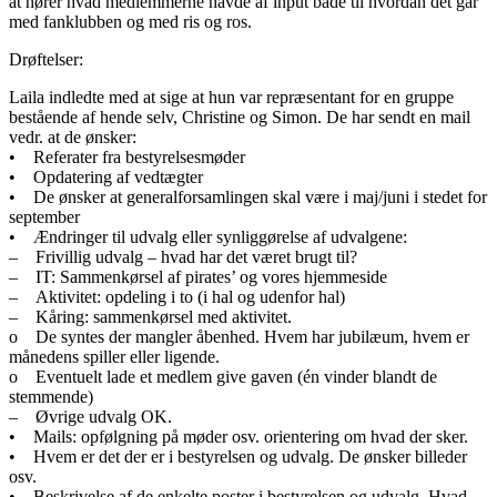
at hører hvad medlemmerne havde af input både til hvordan det går
med fanklubben og med ris og ros.
Drøftelser:
Laila indledte med at sige at hun var repræsentant for en gruppe
bestående af hende selv, Christine og Simon. De har sendt en mail
vedr. at de ønsker:
• Referater fra bestyrelsesmøder
• Opdatering af vedtægter
• De ønsker at generalforsamlingen skal være i maj/juni i stedet for
september
• Ændringer til udvalg eller synliggørelse af udvalgene:
– Frivillig udvalg – hvad har det været brugt til?
– IT: Sammenkørsel af pirates’ og vores hjemmeside
– Aktivitet: opdeling i to (i hal og udenfor hal)
– Kåring: sammenkørsel med aktivitet.
o De syntes der mangler åbenhed. Hvem har jubilæum, hvem er
månedens spiller eller ligende.
o Eventuelt lade et medlem give gaven (én vinder blandt de
stemmende)
– Øvrige udvalg OK.
• Mails: opfølgning på møder osv. orientering om hvad der sker.
• Hvem er det der er i bestyrelsen og udvalg. De ønsker billeder
osv.
• Beskrivelse af de enkelte poster i bestyrelsen og udvalg. Hvad