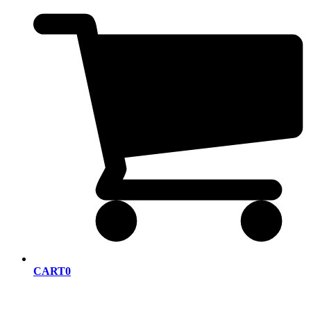
CART
0