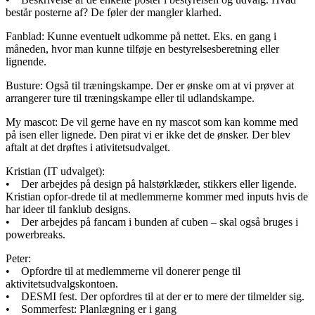
består posterne af? De føler der mangler klarhed.
Fanblad: Kunne eventuelt udkomme på nettet. Eks. en gang i
måneden, hvor man kunne tilføje en bestyrelsesberetning eller
lignende.
Busture: Også til træningskampe. Der er ønske om at vi prøver at
arrangerer ture til træningskampe eller til udlandskampe.
My mascot: De vil gerne have en ny mascot som kan komme med
på isen eller lignede. Den pirat vi er ikke det de ønsker. Der blev
aftalt at det drøftes i ativitetsudvalget.
Kristian (IT udvalget):
• Der arbejdes på design på halstørklæder, stikkers eller ligende.
Kristian opfor-drede til at medlemmerne kommer med inputs hvis de
har ideer til fanklub designs.
• Der arbejdes på fancam i bunden af cuben – skal også bruges i
powerbreaks.
Peter:
• Opfordre til at medlemmerne vil donerer penge til
aktivitetsudvalgskontoen.
• DESMI fest. Der opfordres til at der er to mere der tilmelder sig.
• Sommerfest: Planlægning er i gang