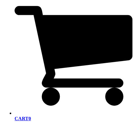
CART
0