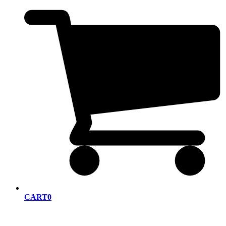
CART
0