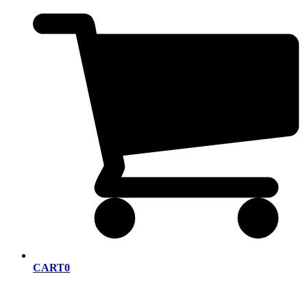
CART
0