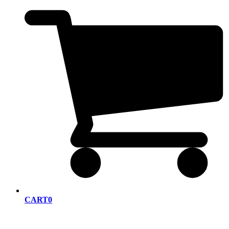
CART
0