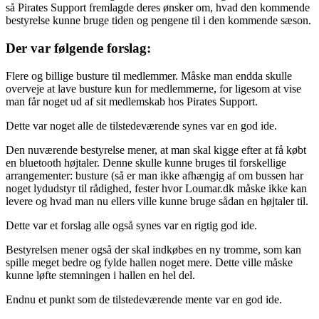
så Pirates Support fremlagde deres ønsker om, hvad den kommende
bestyrelse kunne bruge tiden og pengene til i den kommende sæson.
Der var følgende forslag:
Flere og billige busture til medlemmer. Måske man endda skulle
overveje at lave busture kun for medlemmerne, for ligesom at vise
man får noget ud af sit medlemskab hos Pirates Support.
Dette var noget alle de tilstedeværende synes var en god ide.
Den nuværende bestyrelse mener, at man skal kigge efter at få købt
en bluetooth højtaler. Denne skulle kunne bruges til forskellige
arrangementer: busture (så er man ikke afhængig af om bussen har
noget lydudstyr til rådighed, fester hvor Loumar.dk måske ikke kan
levere og hvad man nu ellers ville kunne bruge sådan en højtaler til.
Dette var et forslag alle også synes var en rigtig god ide.
Bestyrelsen mener også der skal indkøbes en ny tromme, som kan
spille meget bedre og fylde hallen noget mere. Dette ville måske
kunne løfte stemningen i hallen en hel del.
Endnu et punkt som de tilstedeværende mente var en god ide.