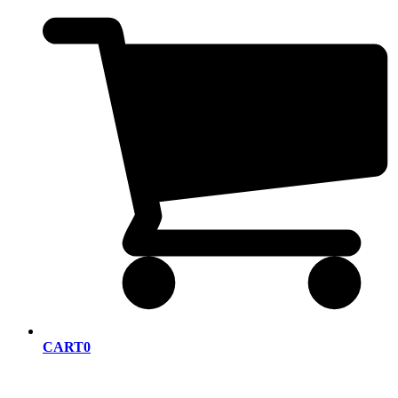
CART
0