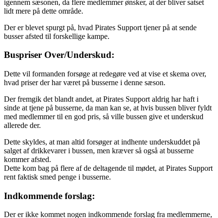
igennem sæsonen, da flere medlemmer ønsker, at der bliver satset
lidt mere på dette område.
Der er blevet spurgt på, hvad Pirates Support tjener på at sende
busser afsted til forskellige kampe.
Buspriser Over/Underskud:
Dette vil formanden forsøge at redegøre ved at vise et skema over,
hvad priser der har været på busserne i denne sæson.
Der fremgik det blandt andet, at Pirates Support aldrig har haft i
sinde at tjene på busserne, da man kan se, at hvis bussen bliver fyldt
med medlemmer til en god pris, så ville bussen give et underskud
allerede der.
Dette skyldes, at man altid forsøger at indhente underskuddet på
salget af drikkevarer i bussen, men kræver så også at busserne
kommer afsted.
Dette kom bag på flere af de deltagende til mødet, at Pirates Support
rent faktisk smed penge i busserne.
Indkommende forslag:
Der er ikke kommet nogen indkommende forslag fra medlemmerne,