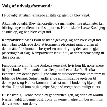
Valg af udvalgsformænd:
IT-udvalg: Kristian, ønskede at stille op igen og blev valgt.
Aktivitetsudvalg: Blev genoprettet, da man håber nye aktiviteter kan
bibringe nye medlemmer til supporten. Her ønskede Lasse Kastbjerg
at stille op, og han blev valgt ind.
Kampafvikler: Mads Poul ønskede genvalg, og han blev valgt ind
igen. Han forklarede dog, at trommens placering samt brugen af
den, måtte folk kontakte bestyrelsen omkring, og det samme gjaldt
placeringen af flag. Kampafvikler ser kun til, at der er bemanding til
disse poster.
Fanbodsansvarlig: Signe ønskede genvalgt, hvis hun fik noget mere
hjælp i boden. Formanden har fået pr mail et ønske fra Herika
Pedersen om denne post. Signe samt de tilstedeværende kom frem til
følgende løsning: Signe håndterer de administrative opgaver til
denne post, og Herika kommer til at stå mere i boden og hjælpe til
derfra. Dog vil hun også hjælpe Signe så meget som muligt ellers.
Busansvarlig: Denne post blev genoprettet igen, og der blev Martin
Nielsen valgt til denne post. Tony vil gerne hjælpe til i bussen, hvis
der var ønske om dette.